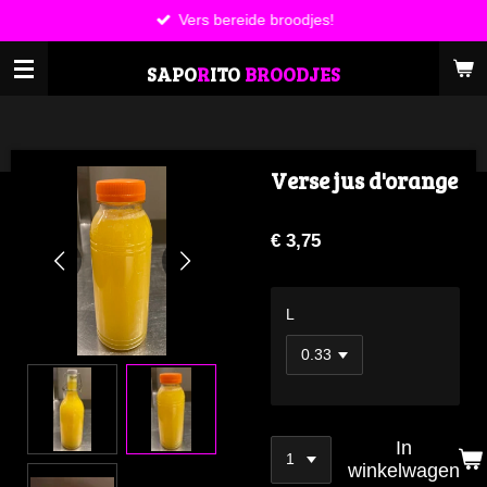
Vers bereide broodjes!
Ga
direct
SAPO
R
ITO
BROODJES
naar
de
hoofdinhoud
Verse jus d'orange
€ 3,75
L
In
winkelwagen