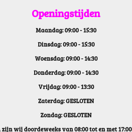
c
s
n
k
Openin
gstijden
e
t
k
T
b
a
e
o
o
g
d
k
Maandag: 09:00 - 15:30
o
r
I
k
a
n
m
Dinsdag: 09:00 - 15:30
Woensdag: 09:00 - 14:30
Donderdag: 09:00 - 14:30
Vrijdag: 09:00 - 13:30
Zaterdag: GESLOTEN
Zondag: GESLOTEN
 zijn wij doordeweeks van 08:00 tot en met 17:0