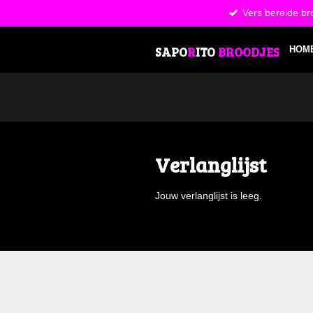
Vers bereide br
Ga
direct
naar
SAPO
R
ITO
BROODJES
HOM
de
hoofdinhoud
Verlanglijst
Jouw verlanglijst is leeg.