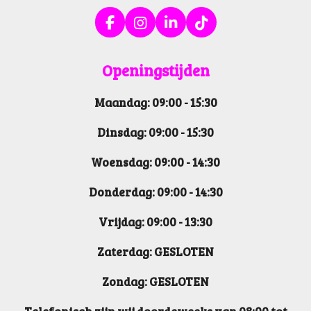
F
I
L
T
a
n
i
i
c
s
n
k
Openin
gstijden
e
t
k
T
b
a
e
o
Maandag: 09:00 - 15:30
o
g
d
k
o
r
I
k
a
n
Dinsdag: 09:00 - 15:30
m
Woensdag: 09:00 - 14:30
Donderdag: 09:00 - 14:30
Vrijdag: 09:00 - 13:30
Zaterdag: GESLOTEN
Zondag: GESLOTEN