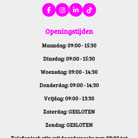
F
I
L
T
a
n
i
i
c
s
n
k
Openin
gstijden
e
t
k
T
b
a
e
o
Maandag: 09:00 - 15:30
o
g
d
k
o
r
I
k
a
n
Dinsdag: 09:00 - 15:30
m
Woensdag: 09:00 - 14:30
Donderdag: 09:00 - 14:30
Vrijdag: 09:00 - 13:30
Zaterdag: GESLOTEN
Zondag: GESLOTEN