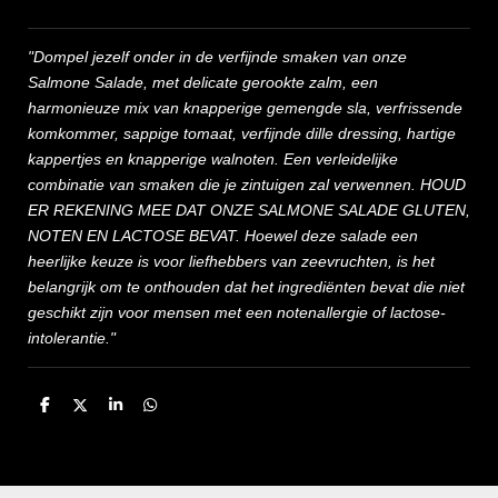
"Dompel jezelf onder in de verfijnde smaken van onze
Salmone Salade, met delicate gerookte zalm, een
harmonieuze mix van knapperige gemengde sla, verfrissende
komkommer, sappige tomaat, verfijnde dille dressing, hartige
kappertjes en knapperige walnoten. Een verleidelijke
combinatie van smaken die je zintuigen zal verwennen. HOUD
ER REKENING MEE DAT ONZE SALMONE SALADE GLUTEN,
NOTEN EN LACTOSE BEVAT. Hoewel deze salade een
heerlijke keuze is voor liefhebbers van zeevruchten, is het
belangrijk om te onthouden dat het ingrediënten bevat die niet
geschikt zijn voor mensen met een notenallergie of lactose-
intolerantie."
D
D
S
D
e
e
h
e
l
e
a
l
e
l
r
e
n
e
n