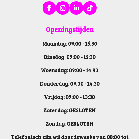
F
I
L
T
a
n
i
i
c
s
n
k
Openin
gstijden
e
t
k
T
b
a
e
o
Maandag: 09:00 - 15:30
o
g
d
k
o
r
I
k
a
n
Dinsdag: 09:00 - 15:30
m
Woensdag: 09:00 - 14:30
Donderdag: 09:00 - 14:30
Vrijdag: 09:00 - 13:30
Zaterdag: GESLOTEN
Zondag: GESLOTEN
Telefonisch zijn wij doordeweeks van 08:00 tot