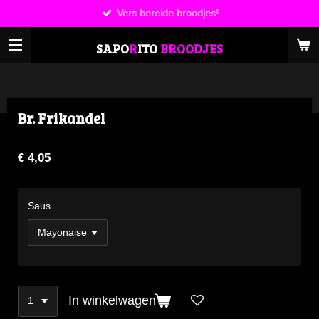
Vers bereide broodjes!
Ga
direct
SAPO
R
ITO
BROODJES
naar
de
hoofdinhoud
Br. Frikandel
€ 4,05
Saus
In winkelwagen