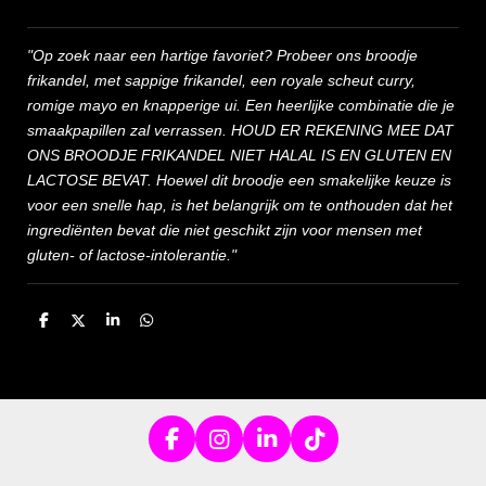
"Op zoek naar een hartige favoriet? Probeer ons broodje
frikandel, met sappige frikandel, een royale scheut curry,
romige mayo en knapperige ui. Een heerlijke combinatie die je
smaakpapillen zal verrassen. HOUD ER REKENING MEE DAT
ONS BROODJE FRIKANDEL NIET HALAL IS EN GLUTEN EN
LACTOSE BEVAT. Hoewel dit broodje een smakelijke keuze is
voor een snelle hap, is het belangrijk om te onthouden dat het
ingrediënten bevat die niet geschikt zijn voor mensen met
gluten- of lactose-intolerantie."
D
D
S
D
e
e
h
e
l
e
a
l
e
l
r
e
n
e
n
F
I
L
T
a
n
i
i