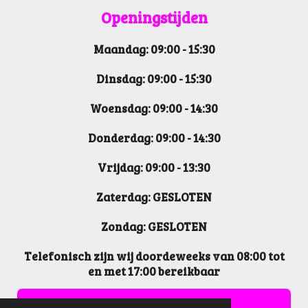
c
s
n
k
Openin
gstijden
e
t
k
T
b
a
e
o
Maandag: 09:00 - 15:30
o
g
d
k
o
r
I
k
a
n
Dinsdag: 09:00 - 15:30
m
Woensdag: 09:00 - 14:30
Donderdag: 09:00 - 14:30
Vrijdag: 09:00 - 13:30
Zaterdag: GESLOTEN
Zondag: GESLOTEN
Telefonisch zijn wij doordeweeks van 08:00 tot
en met 17:00 bereikbaar
REVIEW