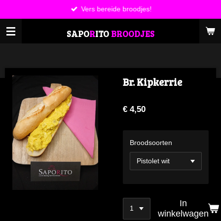
Vers bereide broodjes!
Ga
direct
SAPO
R
ITO
BROODJES
naar
de
hoofdinhoud
Br. Kipkerrie
€ 4,50
Broodsoorten
In
winkelwagen