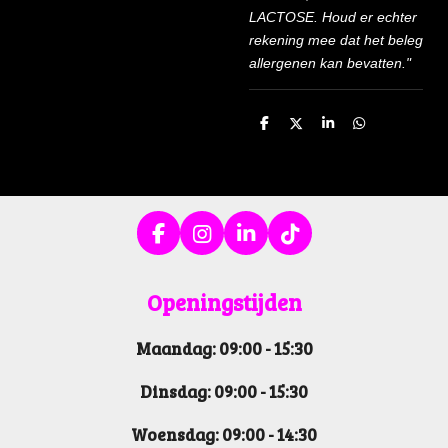
LACTOSE. Houd er echter
rekening mee dat het beleg
allergenen kan bevatten."
D
D
S
D
e
e
h
e
l
e
a
l
e
l
r
e
n
e
n
F
I
L
T
a
n
i
i
c
s
n
k
Openin
gstijden
e
t
k
T
b
a
e
o
Maandag: 09:00 - 15:30
o
g
d
k
o
r
I
k
a
n
Dinsdag: 09:00 - 15:30
m
Woensdag: 09:00 - 14:30