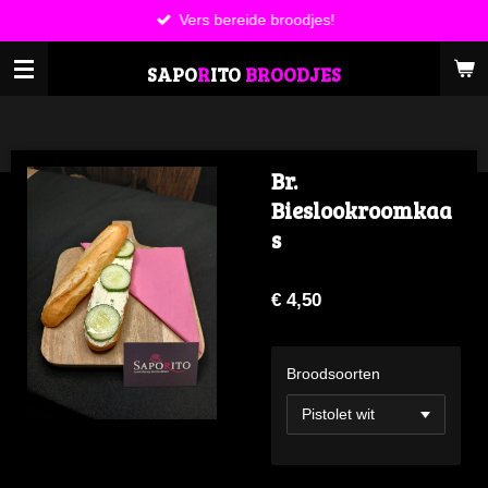
Vers bereide broodjes!
Ga
direct
SAPO
R
ITO
BROODJES
naar
de
hoofdinhoud
Br.
Bieslookroomkaa
s
€ 4,50
Broodsoorten