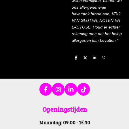
willen vermijden, bieden we
ons allergenenvrije
haverstok brood aan, VRIJ
VAN GLUTEN, NOTEN EN
LACTOSE. Houd er echter
rekening mee dat het beleg
allergenen kan bevatten."
D
D
S
D
e
e
h
e
l
e
a
l
e
l
r
e
n
e
n
F
I
L
T
a
n
i
i
c
s
n
k
Openin
gstijden
e
t
k
T
b
a
e
o
Maandag: 09:00 - 15:30
o
g
d
k
o
r
I