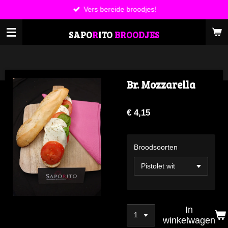
Vers bereide broodjes!
Ga
direct
SAPO
R
ITO
BROODJES
naar
de
hoofdinhoud
Br. Mozzarella
€ 4,15
Broodsoorten
In
winkelwagen